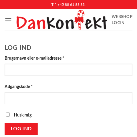
Fortsæt
Tlf. +45 88 61 83 83.
til
WEBSHOP
indhold
LOGIN
LOG IND
Påkrævet
Brugernavn eller e-mailadresse
*
Påkrævet
Adgangskode
*
Husk mig
LOG IND