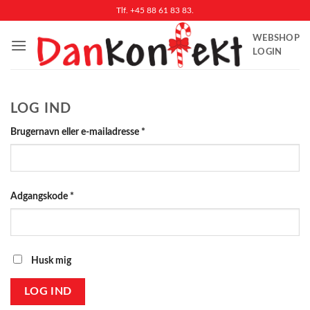
Fortsæt
Tlf. +45 88 61 83 83.
til
WEBSHOP
indhold
LOGIN
LOG IND
Påkrævet
Brugernavn eller e-mailadresse
*
Påkrævet
Adgangskode
*
Husk mig
LOG IND