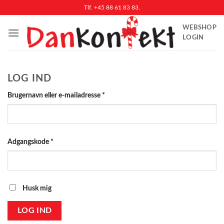
Fortsæt
Tlf. +45 88 61 83 83.
til
WEBSHOP
indhold
LOGIN
LOG IND
Påkrævet
Brugernavn eller e-mailadresse
*
Påkrævet
Adgangskode
*
Husk mig
LOG IND