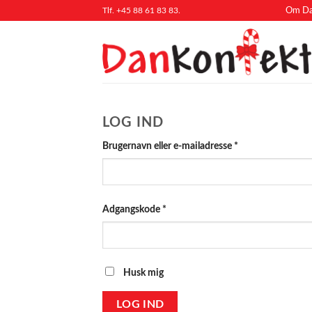
Fortsæt
Tlf. +45 88 61 83 83.
Om Da
til
indhold
LOG IND
Påkrævet
Brugernavn eller e-mailadresse
*
Påkrævet
Adgangskode
*
Husk mig
LOG IND