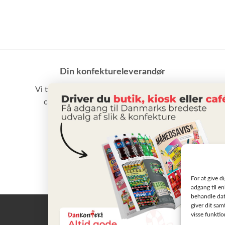
Din konfektureleverandør
Vi tilbyder et stort udvalg af slik, chokolade,
chips samt vand m.m. til små som store
virksomheder
BLIV KUNDE
For at give d
adgang til en
behandle dat
giver dit sam
visse funkti