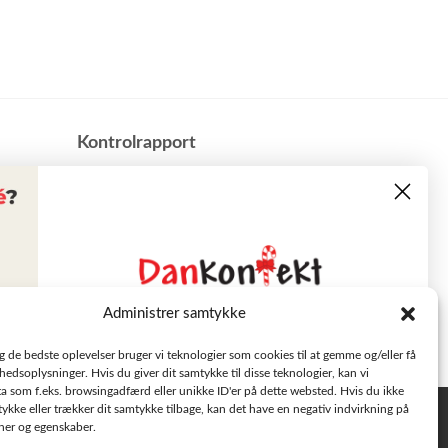
​Kontrolrapport
Administrer samtykke
Læs tilbudsavisen
ig de bedste oplevelser bruger vi teknologier som cookies til at gemme og/eller få
hedsoplysninger. Hvis du giver dit samtykke til disse teknologier, kan vi
a som f.eks. browsingadfærd eller unikke ID'er på dette websted. Hvis du ikke
Se aktuelle tilbud
tykke eller trækker dit samtykke tilbage, kan det have en negativ indvirkning på
Privatlivspolitik
oner og egenskaber.