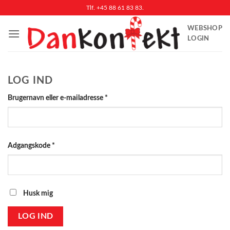
Fortsæt
Tlf. +45 88 61 83 83.
til
WEBSHOP
indhold
LOGIN
LOG IND
Påkrævet
Brugernavn eller e-mailadresse
*
Påkrævet
Adgangskode
*
Husk mig
LOG IND