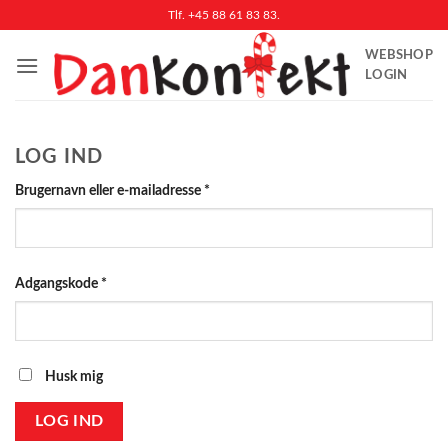
Fortsæt
Tlf. +45 88 61 83 83.
til
WEBSHOP
indhold
LOGIN
LOG IND
Påkrævet
Brugernavn eller e-mailadresse
*
Påkrævet
Adgangskode
*
Husk mig
LOG IND