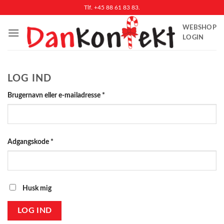
Fortsæt
Tlf. +45 88 61 83 83.
til
WEBSHOP
indhold
LOGIN
LOG IND
Påkrævet
Brugernavn eller e-mailadresse
*
Påkrævet
Adgangskode
*
Husk mig
LOG IND