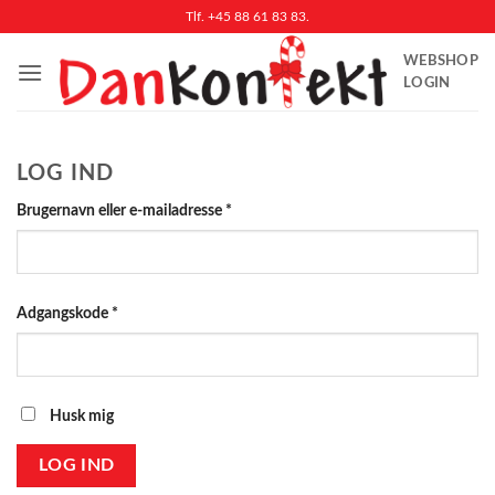
Fortsæt
Tlf. +45 88 61 83 83.
til
WEBSHOP
indhold
LOGIN
LOG IND
Påkrævet
Brugernavn eller e-mailadresse
*
Påkrævet
Adgangskode
*
Husk mig
LOG IND