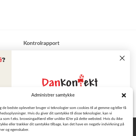
​Kontrolrapport
Administrer samtykke
Læs tilbudsavisen
ig de bedste oplevelser bruger vi teknologier som cookies til at gemme og/eller få
hedsoplysninger. Hvis du giver dit samtykke til disse teknologier, kan vi
a som f.eks. browsingadfærd eller unikke ID'er på dette websted. Hvis du ikke
Se aktuelle tilbud
tykke eller trækker dit samtykke tilbage, kan det have en negativ indvirkning på
Privatlivspolitik
oner og egenskaber.