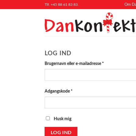
Fortsæt
Tlf. +45 88 61 83 83.
Om Da
til
indhold
LOG IND
Påkrævet
Brugernavn eller e-mailadresse
*
Påkrævet
Adgangskode
*
Husk mig
LOG IND