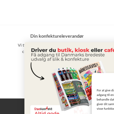
Din konfektureleverandør
Vi tilbyder et stort udvalg af slik, chokolade,
chips samt vand m.m. til små som store
virksomheder
BLIV KUNDE
For at give d
adgang til en
behandle dat
giver dit sam
visse funkti