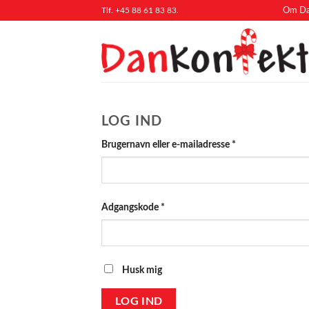
Fortsæt
Tlf. +45 88 61 83 83.
Om Da
til
indhold
LOG IND
Påkrævet
Brugernavn eller e-mailadresse
*
Påkrævet
Adgangskode
*
Husk mig
LOG IND