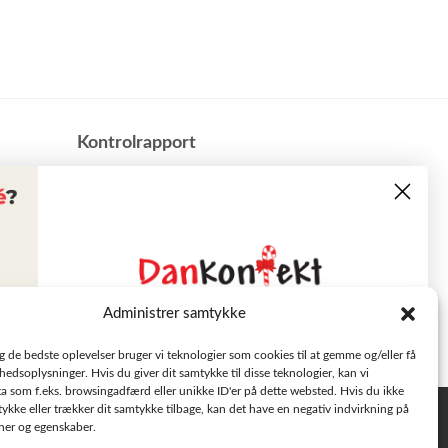
​Kontrolrapport
Administrer samtykke
Læs tilbudsavisen
ig de bedste oplevelser bruger vi teknologier som cookies til at gemme og/eller få
hedsoplysninger. Hvis du giver dit samtykke til disse teknologier, kan vi
a som f.eks. browsingadfærd eller unikke ID'er på dette websted. Hvis du ikke
Se aktuelle tilbud
tykke eller trækker dit samtykke tilbage, kan det have en negativ indvirkning på
Privatlivspolitik
oner og egenskaber.