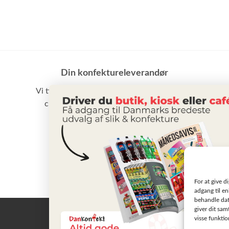
Din konfektureleverandør
Vi tilbyder et stort udvalg af slik, chokolade,
chips samt vand m.m. til små som store
virksomheder
BLIV KUNDE
For at give d
adgang til en
behandle dat
giver dit sam
visse funkti