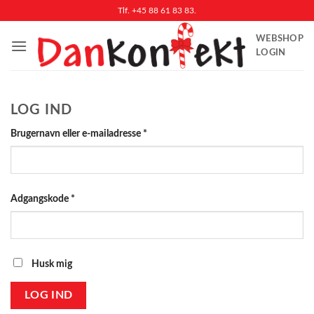
Fortsæt
Tlf. +45 88 61 83 83.
til
WEBSHOP
indhold
LOGIN
LOG IND
Påkrævet
Brugernavn eller e-mailadresse
*
Påkrævet
Adgangskode
*
Husk mig
LOG IND