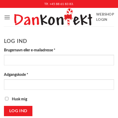
Fortsæt
Tlf. +45 88 61 83 83.
til
WEBSHOP
indhold
LOGIN
LOG IND
Påkrævet
Brugernavn eller e-mailadresse
*
Påkrævet
Adgangskode
*
Husk mig
LOG IND