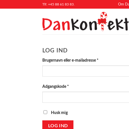
Fortsæt
Tlf. +45 88 61 83 83.
Om Da
til
indhold
LOG IND
Påkrævet
Brugernavn eller e-mailadresse
*
Påkrævet
Adgangskode
*
Husk mig
LOG IND