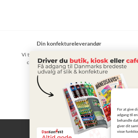
Din konfektureleverandør
Vi tilbyder et stort udvalg af slik, chokolade,
chips samt vand m.m. til små som store
virksomheder
BLIV KUNDE
For at give d
adgang til en
behandle dat
giver dit sam
visse funkti