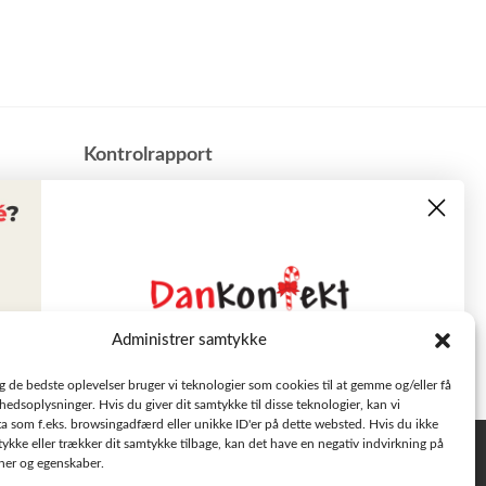
​Kontrolrapport
Administrer samtykke
Læs tilbudsavisen
ig de bedste oplevelser bruger vi teknologier som cookies til at gemme og/eller få
hedsoplysninger. Hvis du giver dit samtykke til disse teknologier, kan vi
a som f.eks. browsingadfærd eller unikke ID'er på dette websted. Hvis du ikke
Se aktuelle tilbud
tykke eller trækker dit samtykke tilbage, kan det have en negativ indvirkning på
Privatlivspolitik
oner og egenskaber.