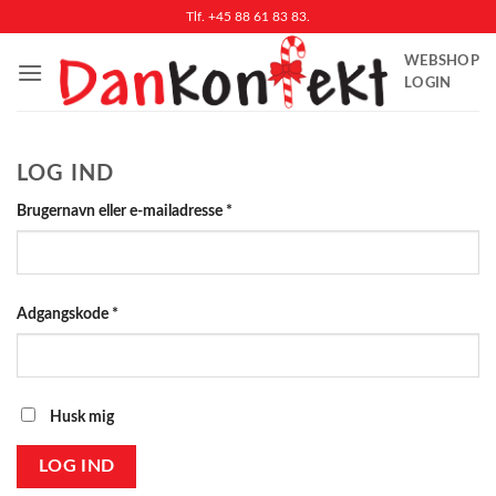
Fortsæt
Tlf. +45 88 61 83 83.
til
WEBSHOP
indhold
LOGIN
LOG IND
Påkrævet
Brugernavn eller e-mailadresse
*
Påkrævet
Adgangskode
*
Husk mig
LOG IND