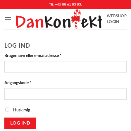
Fortsæt
Tlf. +45 88 61 83 83.
til
WEBSHOP
indhold
LOGIN
LOG IND
Påkrævet
Brugernavn eller e-mailadresse
*
Påkrævet
Adgangskode
*
Husk mig
LOG IND