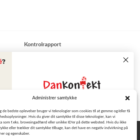
​Kontrolrapport
Administrer samtykke
Læs tilbudsavisen
ig de bedste oplevelser bruger vi teknologier som cookies til at gemme og/eller få
hedsoplysninger. Hvis du giver dit samtykke til disse teknologier, kan vi
a som f.eks. browsingadfærd eller unikke ID'er på dette websted. Hvis du ikke
Se aktuelle tilbud
tykke eller trækker dit samtykke tilbage, kan det have en negativ indvirkning på
Privatlivspolitik
oner og egenskaber.