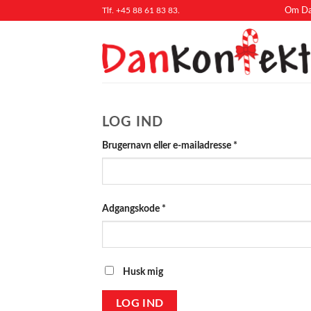
Fortsæt
Tlf. +45 88 61 83 83.
Om Da
til
indhold
LOG IND
Påkrævet
Brugernavn eller e-mailadresse
*
Påkrævet
Adgangskode
*
Husk mig
LOG IND