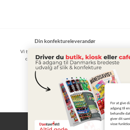
Din konfektureleverandør
Vi tilbyder et stort udvalg af slik, chokolade,
chips samt vand m.m. til små som store
virksomheder
BLIV KUNDE
For at give d
adgang til en
behandle dat
giver dit sam
visse funkti