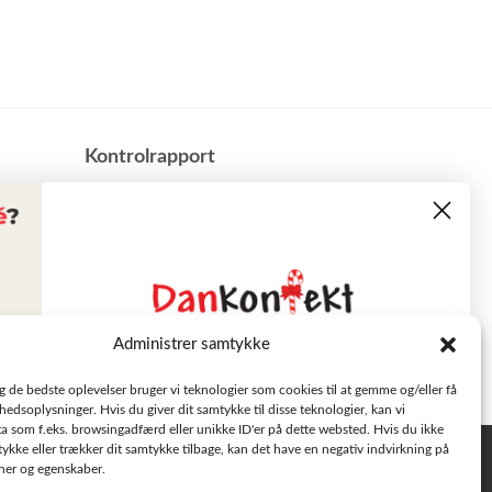
​Kontrolrapport
Administrer samtykke
Læs tilbudsavisen
ig de bedste oplevelser bruger vi teknologier som cookies til at gemme og/eller få
hedsoplysninger. Hvis du giver dit samtykke til disse teknologier, kan vi
a som f.eks. browsingadfærd eller unikke ID'er på dette websted. Hvis du ikke
Se aktuelle tilbud
tykke eller trækker dit samtykke tilbage, kan det have en negativ indvirkning på
Privatlivspolitik
oner og egenskaber.