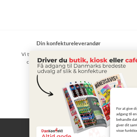
Din konfektureleverandør
Vi tilbyder et stort udvalg af slik, chokolade,
chips samt vand m.m. til små som store
virksomheder
BLIV KUNDE
For at give d
adgang til en
behandle dat
giver dit sam
visse funkti