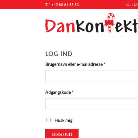
Fortsæt
Tlf. +45 88 61 83 83.
Om Da
til
indhold
LOG IND
Påkrævet
Brugernavn eller e-mailadresse
*
Påkrævet
Adgangskode
*
Husk mig
LOG IND