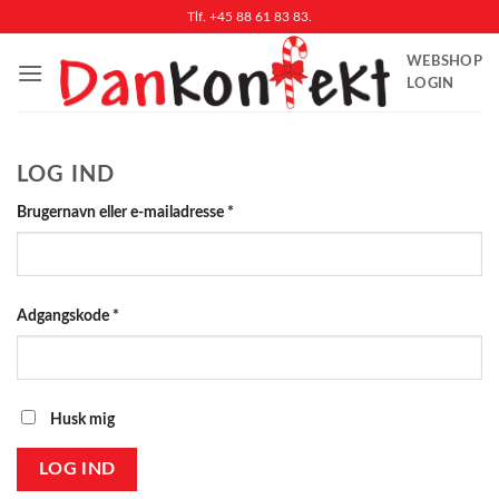
Fortsæt
Tlf. +45 88 61 83 83.
til
WEBSHOP
indhold
LOGIN
LOG IND
Påkrævet
Brugernavn eller e-mailadresse
*
Påkrævet
Adgangskode
*
Husk mig
LOG IND