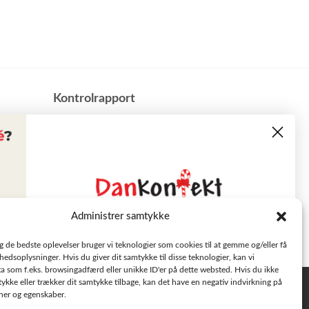
​Kontrolrapport
Administrer samtykke
Læs tilbudsavisen
ig de bedste oplevelser bruger vi teknologier som cookies til at gemme og/eller få
hedsoplysninger. Hvis du giver dit samtykke til disse teknologier, kan vi
a som f.eks. browsingadfærd eller unikke ID'er på dette websted. Hvis du ikke
Se aktuelle tilbud
tykke eller trækker dit samtykke tilbage, kan det have en negativ indvirkning på
Privatlivspolitik
oner og egenskaber.