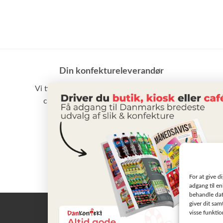
Din konfektureleverandør
Vi tilbyder et stort udvalg af slik, chokolade,
chips samt vand m.m. til små som store
virksomheder
BLIV KUNDE
For at give d
adgang til en
behandle dat
giver dit sam
visse funkti