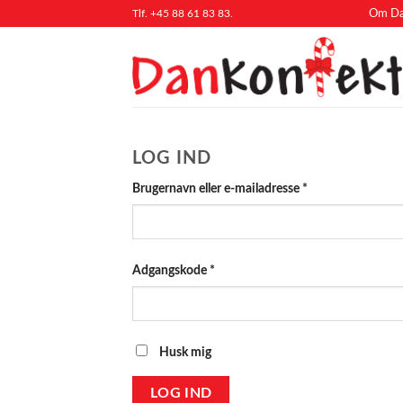
Fortsæt
Tlf. +45 88 61 83 83.
Om Da
til
indhold
LOG IND
Påkrævet
Brugernavn eller e-mailadresse
*
Påkrævet
Adgangskode
*
Husk mig
LOG IND