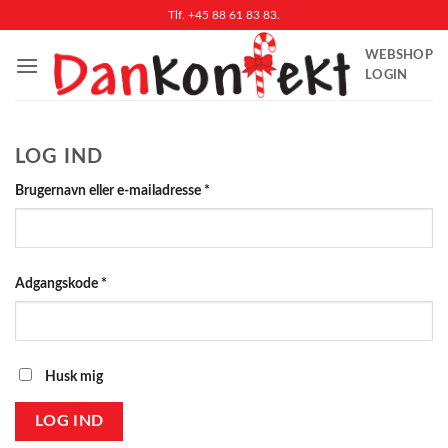
Fortsæt
Tlf. +45 88 61 83 83.
til
WEBSHOP
indhold
LOGIN
LOG IND
Påkrævet
Brugernavn eller e-mailadresse
*
Påkrævet
Adgangskode
*
Husk mig
LOG IND