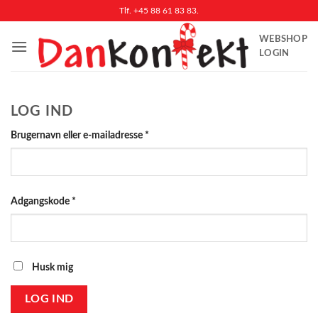
Fortsæt
Tlf. +45 88 61 83 83.
til
WEBSHOP
indhold
LOGIN
LOG IND
Påkrævet
Brugernavn eller e-mailadresse
*
Påkrævet
Adgangskode
*
Husk mig
LOG IND