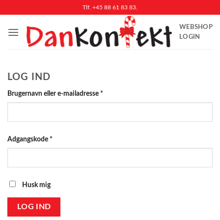
Fortsæt
Tlf. +45 88 61 83 83.
til
WEBSHOP
indhold
LOGIN
LOG IND
Påkrævet
Brugernavn eller e-mailadresse
*
Påkrævet
Adgangskode
*
Husk mig
LOG IND