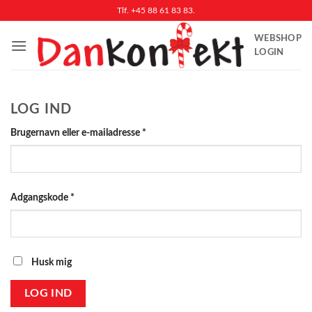
Fortsæt
Tlf. +45 88 61 83 83.
til
WEBSHOP
indhold
LOGIN
LOG IND
Påkrævet
Brugernavn eller e-mailadresse
*
Påkrævet
Adgangskode
*
Husk mig
LOG IND