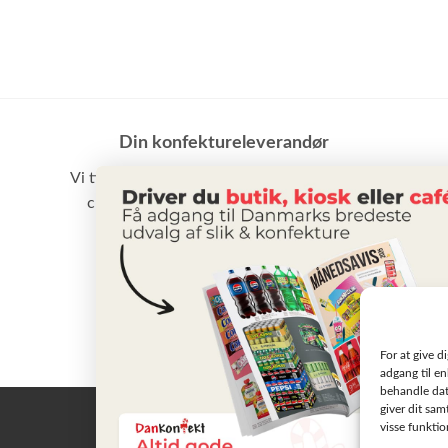
Din konfektureleverandør
Vi tilbyder et stort udvalg af slik, chokolade,
chips samt vand m.m. til små som store
virksomheder
BLIV KUNDE
For at give d
adgang til en
behandle dat
giver dit sam
visse funkti