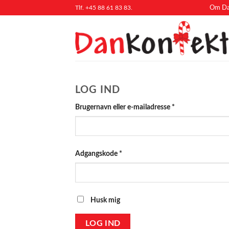
Fortsæt
Tlf. +45 88 61 83 83.
Om Da
til
indhold
LOG IND
Påkrævet
Brugernavn eller e-mailadresse
*
Påkrævet
Adgangskode
*
Husk mig
LOG IND