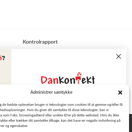
​Kontrolrapport
Administrer samtykke
Læs tilbudsavisen
ig de bedste oplevelser bruger vi teknologier som cookies til at gemme og/eller få
hedsoplysninger. Hvis du giver dit samtykke til disse teknologier, kan vi
a som f.eks. browsingadfærd eller unikke ID'er på dette websted. Hvis du ikke
Se aktuelle tilbud
tykke eller trækker dit samtykke tilbage, kan det have en negativ indvirkning på
Privatlivspolitik
oner og egenskaber.