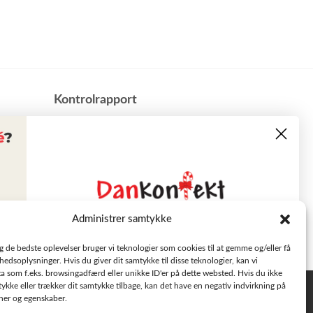
​Kontrolrapport
Administrer samtykke
Læs tilbudsavisen
ig de bedste oplevelser bruger vi teknologier som cookies til at gemme og/eller få
hedsoplysninger. Hvis du giver dit samtykke til disse teknologier, kan vi
a som f.eks. browsingadfærd eller unikke ID'er på dette websted. Hvis du ikke
Se aktuelle tilbud
tykke eller trækker dit samtykke tilbage, kan det have en negativ indvirkning på
Privatlivspolitik
oner og egenskaber.