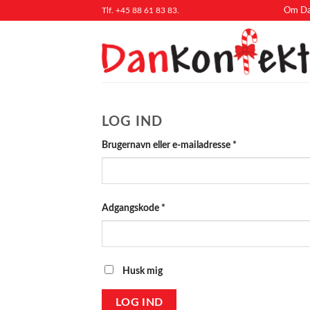
Fortsæt
Tlf. +45 88 61 83 83.
Om Da
til
indhold
LOG IND
Påkrævet
Brugernavn eller e-mailadresse
*
Påkrævet
Adgangskode
*
Husk mig
LOG IND