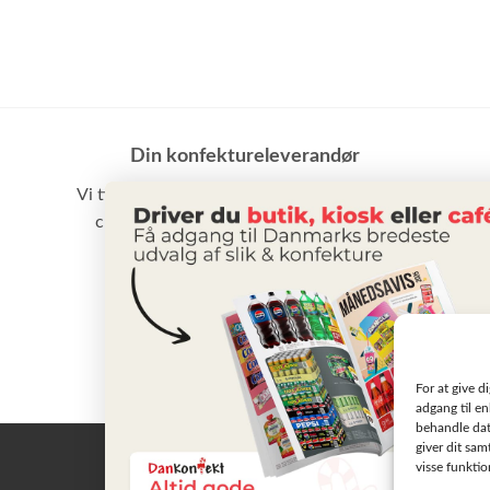
Din konfektureleverandør
Vi tilbyder et stort udvalg af slik, chokolade,
chips samt vand m.m. til små som store
virksomheder
BLIV KUNDE
For at give d
adgang til en
behandle dat
giver dit sam
visse funkti