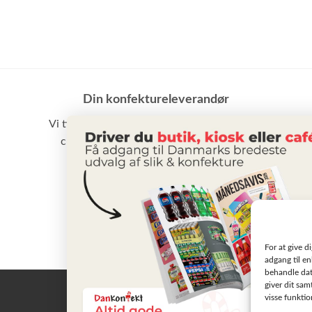
Din konfektureleverandør
Vi tilbyder et stort udvalg af slik, chokolade,
chips samt vand m.m. til små som store
virksomheder
BLIV KUNDE
For at give d
adgang til en
behandle dat
giver dit sam
visse funkti