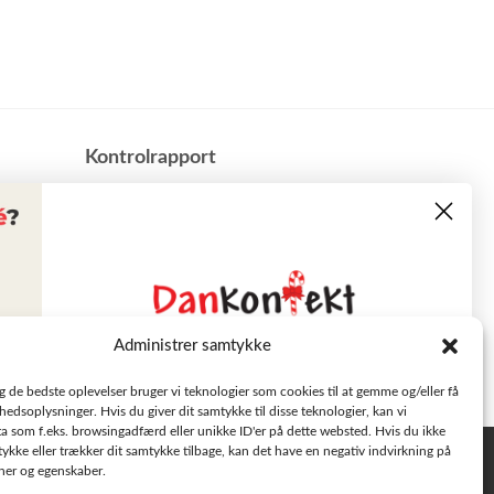
​Kontrolrapport
Administrer samtykke
Læs tilbudsavisen
ig de bedste oplevelser bruger vi teknologier som cookies til at gemme og/eller få
hedsoplysninger. Hvis du giver dit samtykke til disse teknologier, kan vi
a som f.eks. browsingadfærd eller unikke ID'er på dette websted. Hvis du ikke
Se aktuelle tilbud
tykke eller trækker dit samtykke tilbage, kan det have en negativ indvirkning på
Privatlivspolitik
oner og egenskaber.