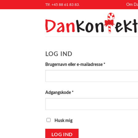
Fortsæt
Tlf. +45 88 61 83 83.
Om Da
til
indhold
LOG IND
Påkrævet
Brugernavn eller e-mailadresse
*
Påkrævet
Adgangskode
*
Husk mig
LOG IND