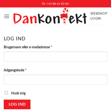
Fortsæt
Tlf. +45 88 61 83 83.
til
WEBSHOP
indhold
LOGIN
LOG IND
Påkrævet
Brugernavn eller e-mailadresse
*
Påkrævet
Adgangskode
*
Husk mig
LOG IND