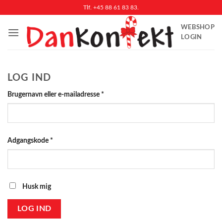
Fortsæt
Tlf. +45 88 61 83 83.
til
WEBSHOP
indhold
LOGIN
LOG IND
Påkrævet
Brugernavn eller e-mailadresse
*
Påkrævet
Adgangskode
*
Husk mig
LOG IND