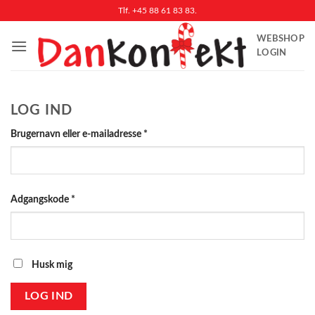
Fortsæt
Tlf. +45 88 61 83 83.
til
WEBSHOP
indhold
LOGIN
LOG IND
Påkrævet
Brugernavn eller e-mailadresse
*
Påkrævet
Adgangskode
*
Husk mig
LOG IND