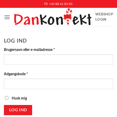
Fortsæt
Tlf. +45 88 61 83 83.
til
WEBSHOP
indhold
LOGIN
LOG IND
Påkrævet
Brugernavn eller e-mailadresse
*
Påkrævet
Adgangskode
*
Husk mig
LOG IND