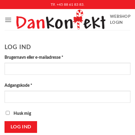
Fortsæt
Tlf. +45 88 61 83 83.
til
WEBSHOP
indhold
LOGIN
LOG IND
Påkrævet
Brugernavn eller e-mailadresse
*
Påkrævet
Adgangskode
*
Husk mig
LOG IND