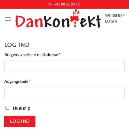
Fortsæt
Tlf. +45 88 61 83 83.
til
WEBSHOP
indhold
LOGIN
LOG IND
Påkrævet
Brugernavn eller e-mailadresse
*
Påkrævet
Adgangskode
*
Husk mig
LOG IND