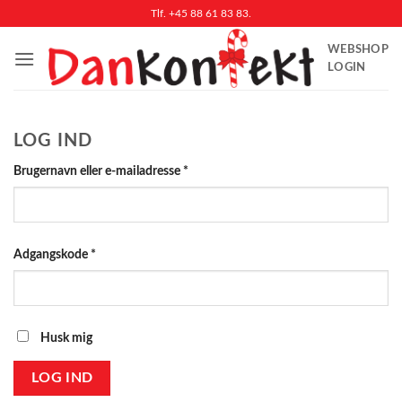
Fortsæt
Tlf. +45 88 61 83 83.
til
WEBSHOP
indhold
LOGIN
LOG IND
Påkrævet
Brugernavn eller e-mailadresse
*
Påkrævet
Adgangskode
*
Husk mig
LOG IND