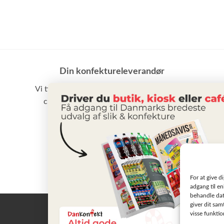
Din konfektureleverandør
Vi tilbyder et stort udvalg af slik, chokolade,
chips samt vand m.m. til små som store
virksomheder
BLIV KUNDE
For at give d
adgang til en
behandle dat
giver dit sam
visse funkti