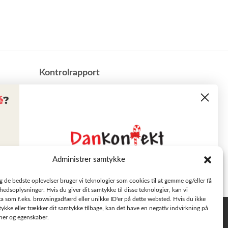
​Kontrolrapport
Administrer samtykke
Læs tilbudsavisen
ig de bedste oplevelser bruger vi teknologier som cookies til at gemme og/eller få
hedsoplysninger. Hvis du giver dit samtykke til disse teknologier, kan vi
a som f.eks. browsingadfærd eller unikke ID'er på dette websted. Hvis du ikke
Se aktuelle tilbud
tykke eller trækker dit samtykke tilbage, kan det have en negativ indvirkning på
Privatlivspolitik
oner og egenskaber.