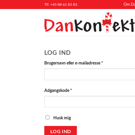
Fortsæt
Tlf. +45 88 61 83 83.
Om Da
til
indhold
LOG IND
Påkrævet
Brugernavn eller e-mailadresse
*
Påkrævet
Adgangskode
*
Husk mig
LOG IND