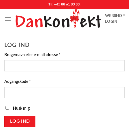
Fortsæt
Tlf. +45 88 61 83 83.
til
WEBSHOP
indhold
LOGIN
LOG IND
Påkrævet
Brugernavn eller e-mailadresse
*
Påkrævet
Adgangskode
*
Husk mig
LOG IND