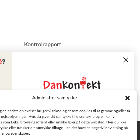
​Kontrolrapport
Administrer samtykke
Læs tilbudsavisen
ig de bedste oplevelser bruger vi teknologier som cookies til at gemme og/eller få
hedsoplysninger. Hvis du giver dit samtykke til disse teknologier, kan vi
a som f.eks. browsingadfærd eller unikke ID'er på dette websted. Hvis du ikke
Se aktuelle tilbud
tykke eller trækker dit samtykke tilbage, kan det have en negativ indvirkning på
Privatlivspolitik
oner og egenskaber.