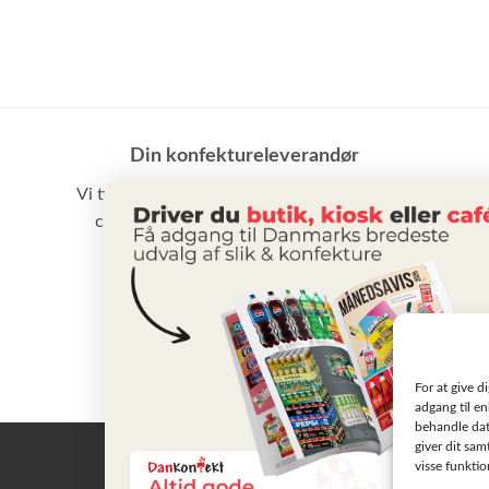
Din konfektureleverandør
Vi tilbyder et stort udvalg af slik, chokolade,
chips samt vand m.m. til små som store
virksomheder
BLIV KUNDE
For at give d
adgang til en
behandle dat
giver dit sam
visse funkti