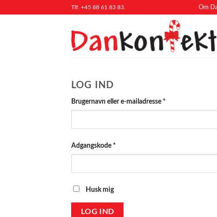
Fortsæt
Tlf. +45 88 61 83 83.
Om Da
til
indhold
LOG IND
Påkrævet
Brugernavn eller e-mailadresse
*
Påkrævet
Adgangskode
*
Husk mig
LOG IND