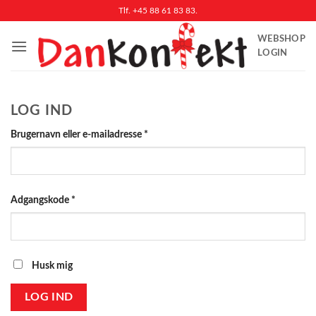
Fortsæt
Tlf. +45 88 61 83 83.
til
WEBSHOP
indhold
LOGIN
LOG IND
Påkrævet
Brugernavn eller e-mailadresse
*
Påkrævet
Adgangskode
*
Husk mig
LOG IND