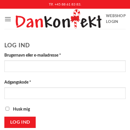
Fortsæt
Tlf. +45 88 61 83 83.
til
WEBSHOP
indhold
LOGIN
LOG IND
Påkrævet
Brugernavn eller e-mailadresse
*
Påkrævet
Adgangskode
*
Husk mig
LOG IND