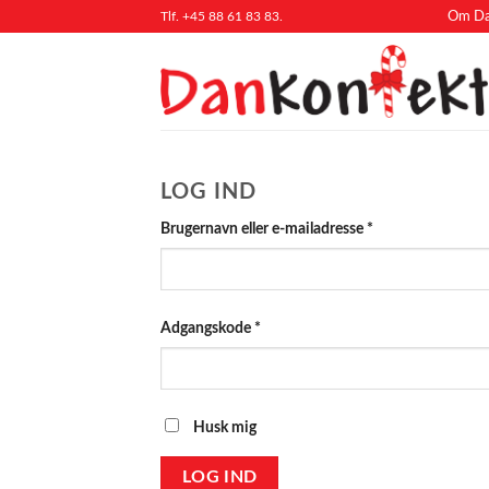
Fortsæt
Tlf. +45 88 61 83 83.
Om Da
til
indhold
LOG IND
Påkrævet
Brugernavn eller e-mailadresse
*
Påkrævet
Adgangskode
*
Husk mig
LOG IND