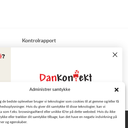
​Kontrolrapport
Administrer samtykke
Læs tilbudsavisen
ig de bedste oplevelser bruger vi teknologier som cookies til at gemme og/eller få
hedsoplysninger. Hvis du giver dit samtykke til disse teknologier, kan vi
a som f.eks. browsingadfærd eller unikke ID'er på dette websted. Hvis du ikke
Se aktuelle tilbud
tykke eller trækker dit samtykke tilbage, kan det have en negativ indvirkning på
Privatlivspolitik
oner og egenskaber.