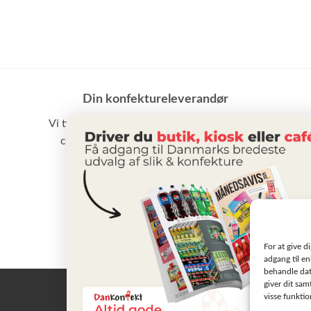
Din konfektureleverandør
Vi tilbyder et stort udvalg af slik, chokolade,
chips samt vand m.m. til små som store
virksomheder
BLIV KUNDE
For at give d
adgang til en
behandle dat
giver dit sam
visse funkti