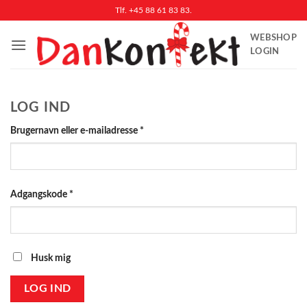
Fortsæt
Tlf. +45 88 61 83 83.
til
WEBSHOP
indhold
LOGIN
LOG IND
Påkrævet
Brugernavn eller e-mailadresse
*
Påkrævet
Adgangskode
*
Husk mig
LOG IND