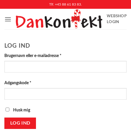
Fortsæt
Tlf. +45 88 61 83 83.
til
WEBSHOP
indhold
LOGIN
LOG IND
Påkrævet
Brugernavn eller e-mailadresse
*
Påkrævet
Adgangskode
*
Husk mig
LOG IND