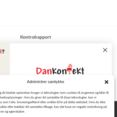
​Kontrolrapport
Administrer samtykke
Læs tilbudsavisen
ig de bedste oplevelser bruger vi teknologier som cookies til at gemme og/eller få
hedsoplysninger. Hvis du giver dit samtykke til disse teknologier, kan vi
a som f.eks. browsingadfærd eller unikke ID'er på dette websted. Hvis du ikke
Se aktuelle tilbud
tykke eller trækker dit samtykke tilbage, kan det have en negativ indvirkning på
Privatlivspolitik
oner og egenskaber.