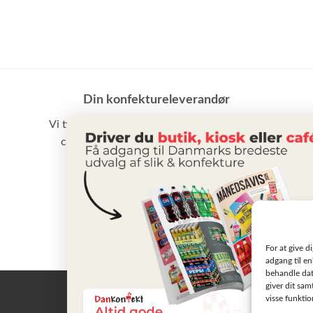
Din konfektureleverandør
Vi tilbyder et stort udvalg af slik, chokolade,
chips samt vand m.m. til små som store
virksomheder
BLIV KUNDE
For at give d
adgang til en
behandle dat
giver dit sam
visse funkti