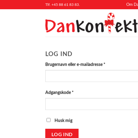
Fortsæt
Tlf. +45 88 61 83 83.
Om Da
til
indhold
LOG IND
Påkrævet
Brugernavn eller e-mailadresse
*
Påkrævet
Adgangskode
*
Husk mig
LOG IND