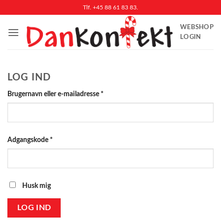
Fortsæt
Tlf. +45 88 61 83 83.
til
WEBSHOP
indhold
LOGIN
LOG IND
Påkrævet
Brugernavn eller e-mailadresse
*
Påkrævet
Adgangskode
*
Husk mig
LOG IND