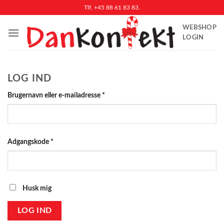
Fortsæt
Tlf. +45 88 61 83 83.
til
WEBSHOP
indhold
LOGIN
LOG IND
Påkrævet
Brugernavn eller e-mailadresse
*
Påkrævet
Adgangskode
*
Husk mig
LOG IND