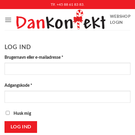
Fortsæt
Tlf. +45 88 61 83 83.
til
WEBSHOP
indhold
LOGIN
LOG IND
Påkrævet
Brugernavn eller e-mailadresse
*
Påkrævet
Adgangskode
*
Husk mig
LOG IND