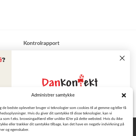
​Kontrolrapport
Administrer samtykke
Læs tilbudsavisen
ig de bedste oplevelser bruger vi teknologier som cookies til at gemme og/eller få
hedsoplysninger. Hvis du giver dit samtykke til disse teknologier, kan vi
a som f.eks. browsingadfærd eller unikke ID'er på dette websted. Hvis du ikke
Se aktuelle tilbud
tykke eller trækker dit samtykke tilbage, kan det have en negativ indvirkning på
Privatlivspolitik
oner og egenskaber.