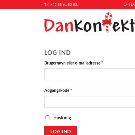
Fortsæt
Tlf. +45 88 61 83 83.
Om Da
til
indhold
LOG IND
Påkrævet
Brugernavn eller e-mailadresse
*
Påkrævet
Adgangskode
*
Husk mig
LOG IND