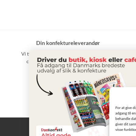
Din konfektureleverandør
Vi tilbyder et stort udvalg af slik, chokolade,
chips samt vand m.m. til små som store
virksomheder
BLIV KUNDE
For at give d
adgang til en
behandle dat
giver dit sam
visse funkti