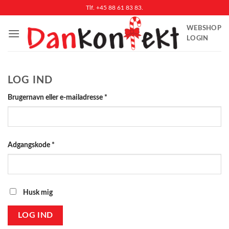
Fortsæt
Tlf. +45 88 61 83 83.
til
WEBSHOP
indhold
LOGIN
LOG IND
Påkrævet
Brugernavn eller e-mailadresse
*
Påkrævet
Adgangskode
*
Husk mig
LOG IND