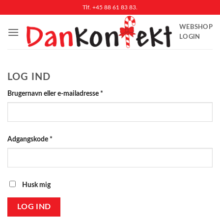
Fortsæt
Tlf. +45 88 61 83 83.
til
WEBSHOP
indhold
LOGIN
LOG IND
Påkrævet
Brugernavn eller e-mailadresse
*
Påkrævet
Adgangskode
*
Husk mig
LOG IND