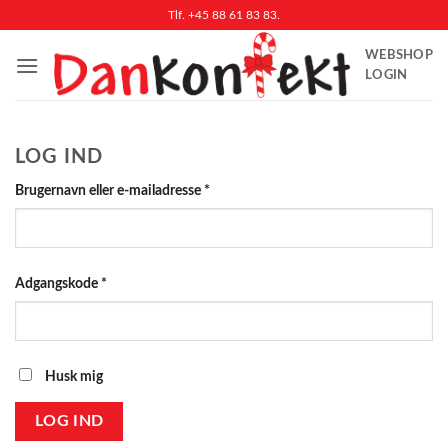
Fortsæt
Tlf. +45 88 61 83 83.
til
WEBSHOP
indhold
LOGIN
LOG IND
Påkrævet
Brugernavn eller e-mailadresse
*
Påkrævet
Adgangskode
*
Husk mig
LOG IND