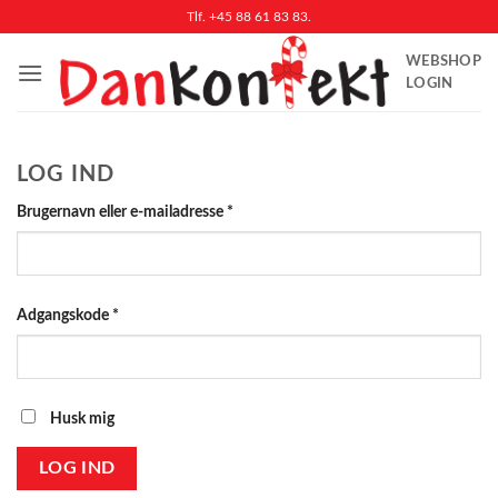
Fortsæt
Tlf. +45 88 61 83 83.
til
WEBSHOP
indhold
LOGIN
LOG IND
Påkrævet
Brugernavn eller e-mailadresse
*
Påkrævet
Adgangskode
*
Husk mig
LOG IND